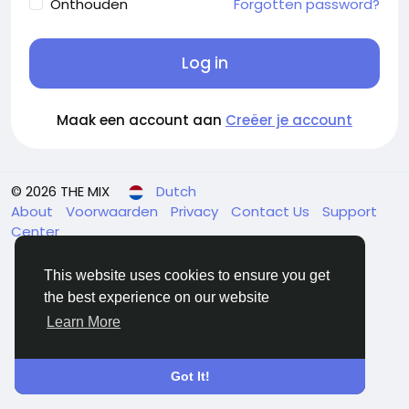
Onthouden
Forgotten password?
Log in
Maak een account aan
Creëer je account
© 2026 THE MIX
Dutch
About
Voorwaarden
Privacy
Contact Us
Support
Center
This website uses cookies to ensure you get
the best experience on our website
Learn More
Got It!