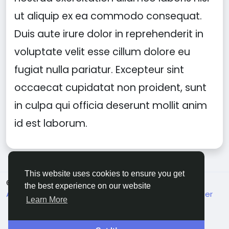
ut aliquip ex ea commodo consequat.
Duis aute irure dolor in reprehenderit in
voluptate velit esse cillum dolore eu
fugiat nulla pariatur. Excepteur sint
occaecat cupidatat non proident, sunt
in culpa qui officia deserunt mollit anim
id est laborum.
This website uses cookies to ensure you get
© 2026 THE MIX
English
the best experience on our website
About
Terms
Privacy
Contact Us
Support Center
Learn More