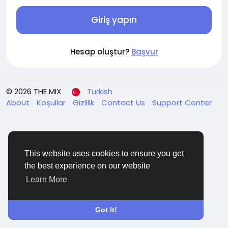
Giriş yapın
Hesap oluştur?
Başvur
© 2026 THE MIX
Turkish
About
Koşullar
Gizlilik
Contact Us
Support Center
This website uses cookies to ensure you get
the best experience on our website
Learn More
Got It!