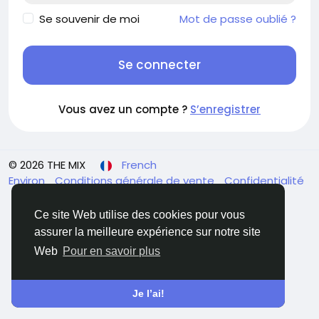
Se souvenir de moi
Mot de passe oublié ?
Se connecter
Vous avez un compte ?
S’enregistrer
© 2026 THE MIX
French
Environ
Conditions générale de vente
Confidentialité
Contactez nous
Support Center
Ce site Web utilise des cookies pour vous
assurer la meilleure expérience sur notre site
Web
Pour en savoir plus
Je l’ai!